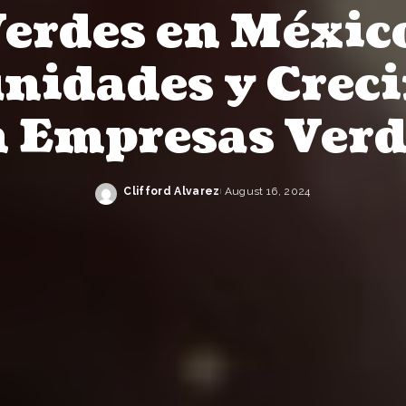
erdes en Méxic
nidades y Crec
n Empresas Verd
Clifford Alvarez
August 16, 2024
Posted
by