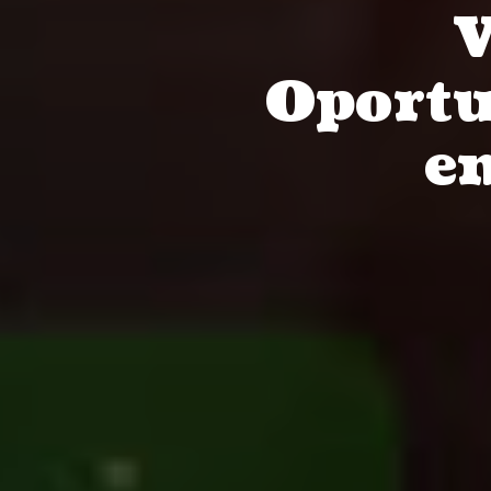
V
Oportu
e