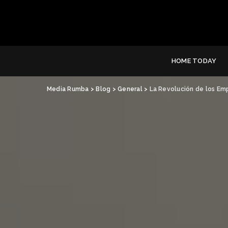
HOME TODAY
Media Rumba
>
Blog
>
General
>
La Revolución de los Em