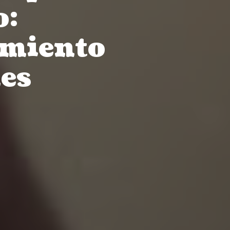
o:
imiento
es