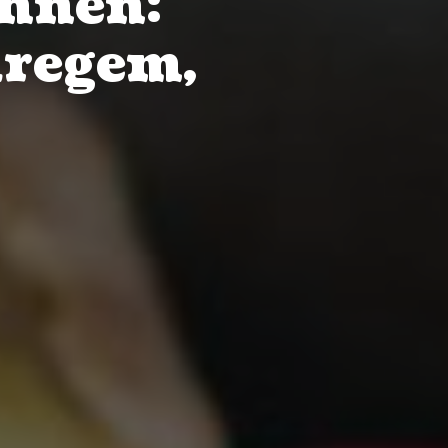
ennen:
aregem,