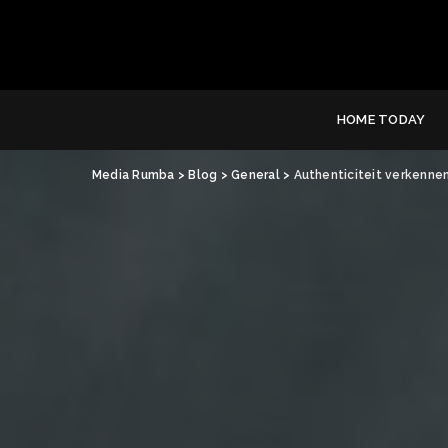
HOME TODAY
Media Rumba
>
Blog
>
General
>
Authenticiteit verkenne