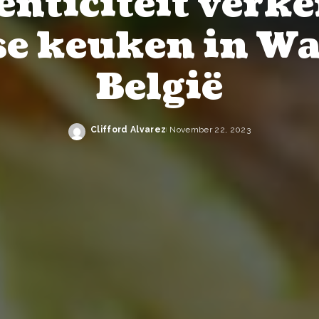
nticiteit verk
e keuken in W
België
Clifford Alvarez
November 22, 2023
Posted
by