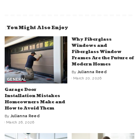
You Might Also Enjoy
Why Fiberglass
Windows and
Fiberglass Window
Frames Are the Future of
Modern Homes
By
Julianna Reed
Posted
March 20, 2026
GENERAL
by
Garage Door
Installation Mistakes
Homeowners Make and
How to Avoid Them
By
Julianna Reed
Posted
March 26, 2026
by