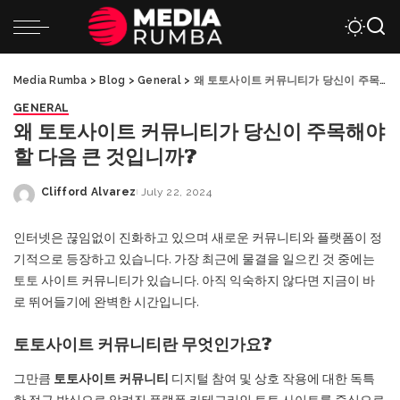
Media Rumba
>
Blog
>
General
>
왜 토토사이트 커뮤니티가 당신이 주목해야 할 다음 큰 것입니까?
GENERAL
왜 토토사이트 커뮤니티가 당신이 주목해야
할 다음 큰 것입니까?
Clifford Alvarez
July 22, 2024
Posted
by
인터넷은 끊임없이 진화하고 있으며 새로운 커뮤니티와 플랫폼이 정
기적으로 등장하고 있습니다. 가장 최근에 물결을 일으킨 것 중에는
토토 사이트 커뮤니티가 있습니다. 아직 익숙하지 않다면 지금이 바
로 뛰어들기에 완벽한 시간입니다.
토토사이트 커뮤니티란 무엇인가요?
그만큼
토토사이트 커뮤니티
디지털 참여 및 상호 작용에 대한 독특